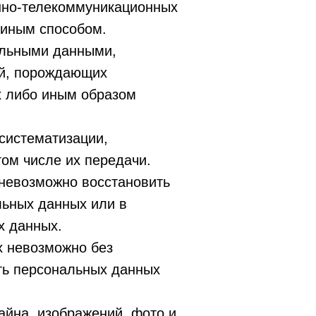
нно-телекоммуникационных
 иным способом.
альными данными,
ий, порождающих
х либо иным образом
систематизации,
ом числе их передачи.
 невозможно восстановить
ьных данных или в
х данных.
х невозможно без
ть персональных данных
айна, изображений, фото и