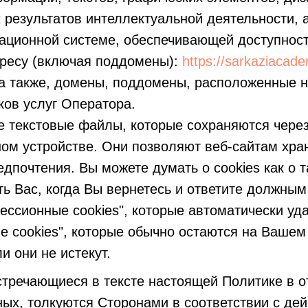
 результатов интеллектуальной деятельности, 
ционной системе, обеспечивающей доступност
дресу (включая поддомены):
https://sarkaziacad
 а также, домены, поддомены, расположенные 
ков услуг Оператора.
 текстовые файлы, которые сохраняются чере
ом устройстве. Они позволяют веб-сайтам хра
едпочтения. Вы можете думать о cookies как о 
ать Вас, когда Вы вернетесь и ответите должны
ессионные cookies", которые автоматически уд
е cookies", которые обычно остаются на Вашем 
и они не истекут.
стречающиеся в тексте настоящей Политике в о
ых, толкуются Сторонами в соответствии с д