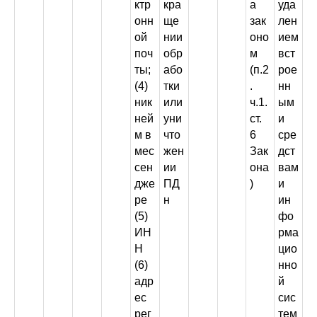
ктр
кра
а
уда
онн
ще
зак
лен
ой
нии
оно
ием
поч
обр
м
вст
ты;
або
(п.2
рое
(4)
тки
.
нн
ник
или
ч.1.
ым
ней
уни
ст.
и
м в
что
6
сре
мес
жен
Зак
дст
сен
ии
она
вам
дже
ПД
)
и
ре
н
ин
(5)
фо
ИН
рма
Н
цио
(6)
нно
адр
й
ес
сис
рег
тем