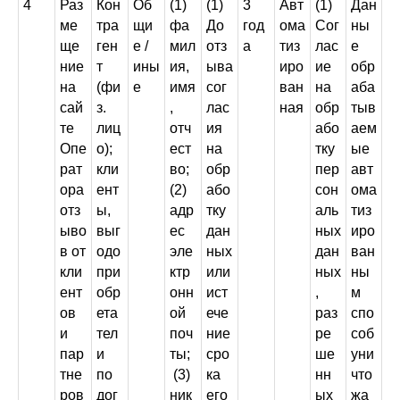
4
Раз
Кон
Об
(1)
(1)
3
Авт
(1)
Дан
ме
тра
щи
фа
До
год
ома
Сог
ны
ще
ген
е /
мил
отз
а
тиз
лас
е
ние
т
ины
ия,
ыва
иро
ие
обр
на
(фи
е
имя
сог
ван
на
аба
сай
з.
,
лас
ная
обр
тыв
те
лиц
отч
ия
або
аем
Опе
о);
ест
на
тку
ые
рат
кли
во;
обр
пер
авт
ора
ент
(2)
або
сон
ома
отз
ы,
адр
тку
аль
тиз
ыво
выг
ес
дан
ных
иро
в от
одо
эле
ных
дан
ван
кли
при
ктр
или
ных
ны
ент
обр
онн
ист
,
м
ов
ета
ой
ече
раз
спо
и
тел
поч
ние
ре
соб
пар
и
ты;
сро
ше
уни
тне
по
(3)
ка
нн
что
ров
дог
ник
его
ых
жа