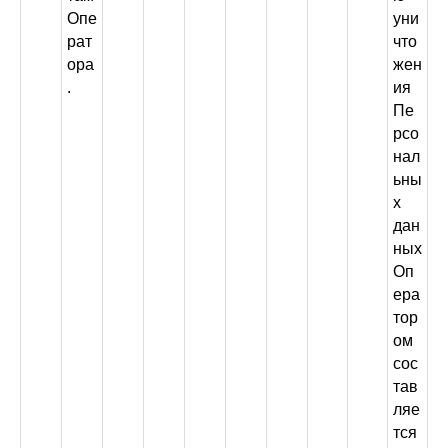
Опе
уни
рат
что
ора
жен
.
ия
Пе
рсо
нал
ьны
х
дан
ных
Оп
ера
тор
ом
сос
тав
ляе
тся