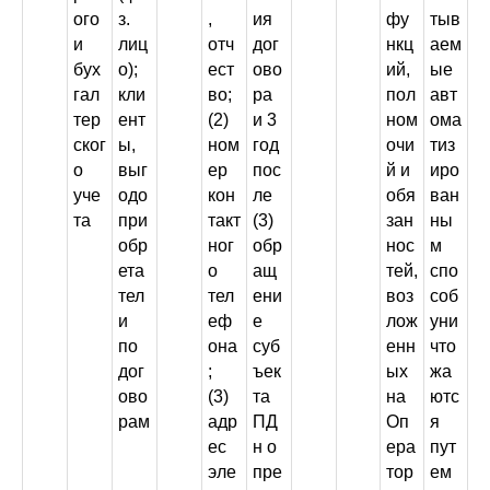
ого
з.
,
ия
фу
тыв
и
лиц
отч
дог
нкц
аем
бух
о);
ест
ово
ий,
ые
гал
кли
во;
ра
пол
авт
тер
ент
(2)
и 3
ном
ома
ског
ы,
ном
год
очи
тиз
о
выг
ер
пос
й и
иро
уче
одо
кон
ле
обя
ван
та
при
такт
(3)
зан
ны
обр
ног
обр
нос
м
ета
о
ащ
тей,
спо
тел
тел
ени
воз
соб
и
еф
е
лож
уни
по
она
суб
енн
что
дог
;
ъек
ых
жа
ово
(3)
та
на
ютс
рам
адр
ПД
Оп
я
ес
н о
ера
пут
эле
пре
тор
ем