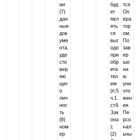
ии
буд
тся
(7)
ет
Оп
дан
явл
ера
ные
ять
тор
док
ся
ом.
уме
выг
По
нта,
одо
зав
удо
при
ер
сто
обр
ше
вер
ета
ни
яю
тел
ю
щег
ем
уни
о
(п.5
что
лич
ч.1.
жен
нос
ст.6
ия
ть
Зак
Пе
(8)
она
рсо
ном
);
нал
ер
(2)
ьны