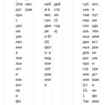
Опе
ово
ней
дей
суб
ютс
рат
рам
м в
ств
ъек
я
ора
мес
ия
том
пут
с
сен
(3
пер
ем
цел
дже
год
сон
уда
ью
ре
а)
аль
лен
уве
и ID
ных
ием
лич
(4)
дан
вст
ени
фот
ных
рое
я
о- и
для
нн
лоя
вид
рас
ым
льн
еои
про
и
ост
зоб
стр
сре
и
раж
ане
дст
кли
ени
ния
вам
ент
я
(ст.
и
ов
10.
ин
и
1
фо
фо
Зак
рма