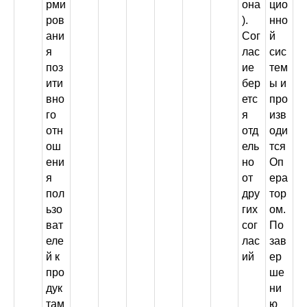
рми
она
цио
ров
).
нно
ани
Сог
й
я
лас
сис
поз
ие
тем
ити
бер
ы и
вно
етс
про
го
я
изв
отн
отд
оди
ош
ель
тся
ени
но
Оп
я
от
ера
пол
дру
тор
ьзо
гих
ом.
ват
сог
По
еле
лас
зав
й к
ий
ер
про
ше
дук
ни
там
ю