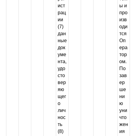
ист
ы и
рац
про
ии
изв
(7)
оди
дан
тся
ные
Оп
док
ера
уме
тор
нта,
ом.
удо
По
сто
зав
вер
ер
яю
ше
щег
ни
о
ю
лич
уни
нос
что
ть
жен
(8)
ия