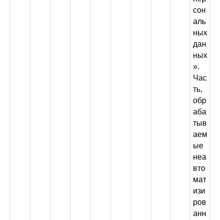
сон
аль
ных
дан
ных
».
Час
ть,
обр
аба
тыв
аем
ые
неа
вто
мат
изи
ров
анн