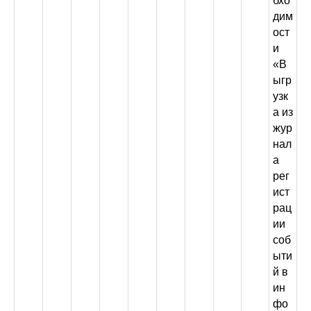
бхо
дим
ост
и
«В
ыгр
узк
а из
жур
нал
а
рег
ист
рац
ии
соб
ыти
й в
ин
фо