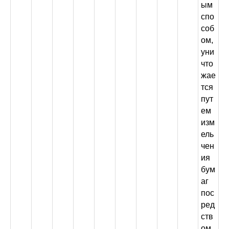
ым
спо
соб
ом,
уни
что
жае
тся
пут
ем
изм
ель
чен
ия
бум
аг
пос
ред
ств
ом