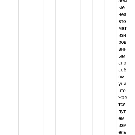
аем
ые
неа
вто
мат
изи
ров
анн
ым
спо
соб
ом,
уни
что
жае
тся
пут
ем
изм
ель