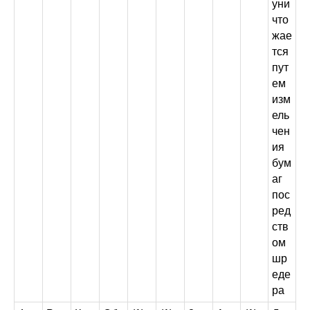
уни
что
жае
тся
пут
ем
изм
ель
чен
ия
бум
аг
пос
ред
ств
ом
шр
еде
ра