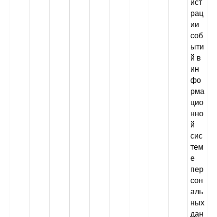
ист
рац
ии
соб
ыти
й в
ин
фо
рма
цио
нно
й
сис
тем
е
пер
сон
аль
ных
дан