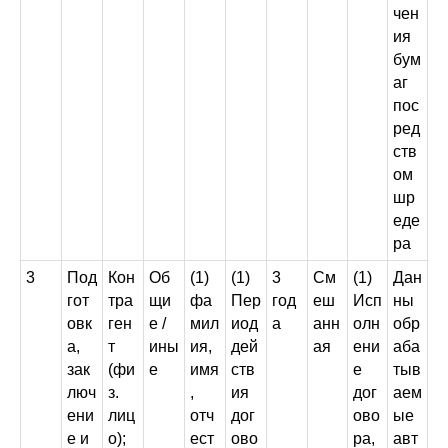
чен
ия
бум
аг
пос
ред
ств
ом
шр
еде
ра
3
Под
Кон
Об
(1)
(1)
3
См
(1)
Дан
гот
тра
щи
фа
Пер
год
еш
Исп
ны
овк
ген
е /
мил
иод
а
анн
олн
обр
а,
т
ины
ия,
дей
ая
ени
аба
зак
(фи
е
имя
ств
е
тыв
люч
з.
,
ия
дог
аем
ени
лиц
отч
дог
ово
ые
е и
о);
ест
ово
ра,
авт