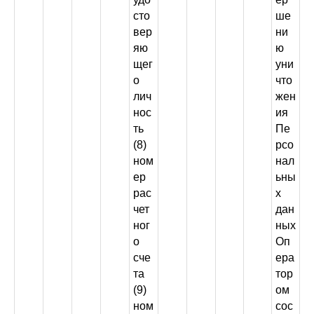
сто
ше
вер
ни
яю
ю
щег
уни
о
что
лич
жен
нос
ия
ть
Пе
(8)
рсо
ном
нал
ер
ьны
рас
х
чет
дан
ног
ных
о
Оп
сче
ера
та
тор
(9)
ом
ном
сос