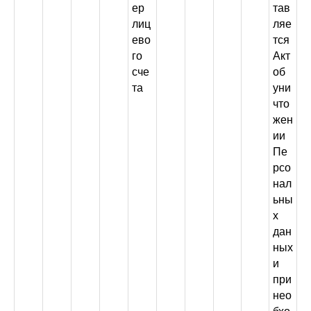
ер
тав
лиц
ляе
ево
тся
го
Акт
сче
об
та
уни
что
жен
ии
Пе
рсо
нал
ьны
х
дан
ных
и
при
нео