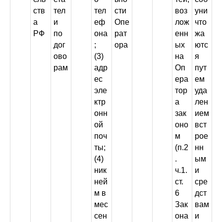
ств
тел
тел
сти
воз
уни
а
и
еф
Опе
лож
что
РФ
по
она
рат
енн
жа
дог
;
ора
ых
ютс
ово
(3)
на
я
рам
адр
Оп
пут
ес
ера
ем
эле
тор
уда
ктр
а
лен
онн
зак
ием
ой
оно
вст
поч
м
рое
ты;
(п.2
нн
(4)
.
ым
ник
ч.1.
и
ней
ст.
сре
м в
6
дст
мес
Зак
вам
сен
она
и