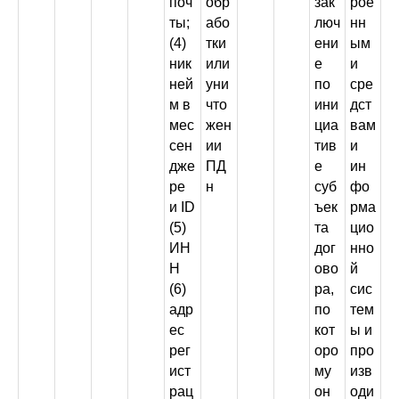
поч
обр
зак
рое
ты;
або
люч
нн
(4)
тки
ени
ым
ник
или
е
и
ней
уни
по
сре
м в
что
ини
дст
мес
жен
циа
вам
сен
ии
тив
и
дже
ПД
е
ин
ре
н
суб
фо
и ID
ъек
рма
(5)
та
цио
ИН
дог
нно
Н
ово
й
(6)
ра,
сис
адр
по
тем
ес
кот
ы и
рег
оро
про
ист
му
изв
рац
он
оди