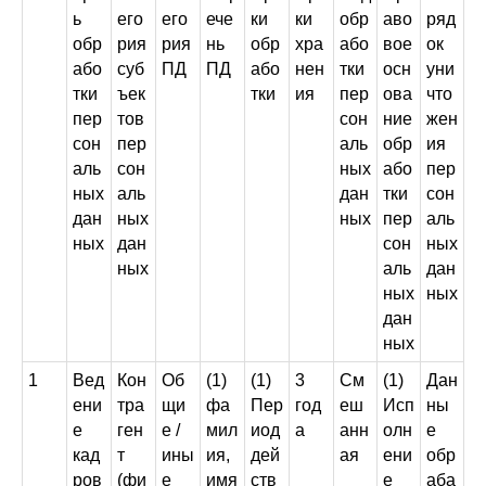
ь
его
его
ече
ки
ки
обр
аво
ряд
обр
рия
рия
нь
обр
хра
або
вое
ок
або
суб
ПД
ПД
або
нен
тки
осн
уни
тки
ъек
тки
ия
пер
ова
что
пер
тов
сон
ние
жен
сон
пер
аль
обр
ия
аль
сон
ных
або
пер
ных
аль
дан
тки
сон
дан
ных
ных
пер
аль
ных
дан
сон
ных
ных
аль
дан
ных
ных
дан
ных
1
Вед
Кон
Об
(1)
(1)
3
См
(1)
Дан
ени
тра
щи
фа
Пер
год
еш
Исп
ны
е
ген
е /
мил
иод
а
анн
олн
е
кад
т
ины
ия,
дей
ая
ени
обр
ров
(фи
е
имя
ств
е
аба