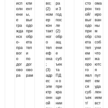
исп
кли
во;
ра
сто
ома
олн
ент
(2)
и 3
рон
тиз
ени
ы,
ном
год
ой/
иро
е
выг
ер
пос
выг
ван
гра
одо
кон
ле
одо
ны
жда
при
такт
(2)
при
м
нск
обр
ног
обр
обр
спо
о-
ета
о
ащ
ета
соб
пра
тел
тел
ени
тел
уни
вог
и
еф
е
ем
что
о
по
она
суб
кот
жа
дог
дог
;
ъек
оро
ютс
ово
ово
(3)
та
го
я
ра
рам
адр
ПД
явл
пут
ес
н о
яет
ем
эле
пре
ся
уда
ктр
кра
суб
лен
онн
ще
ъек
ием
ой
нии
т/
вст