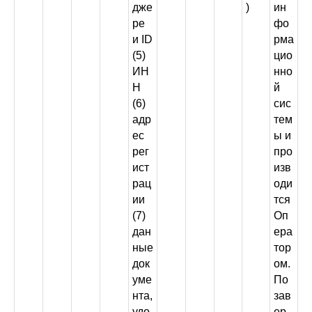
дже
)
ин
ре
фо
и ID
рма
(5)
цио
ИН
нно
Н
й
(6)
сис
адр
тем
ес
ы и
рег
про
ист
изв
рац
оди
ии
тся
(7)
Оп
дан
ера
ные
тор
док
ом.
уме
По
нта,
зав
удо
ер