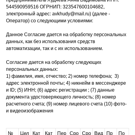
544590959516 ОГРНИП: 323547600104682,
электронный адрес: avkhudy@mail.ru) (далее -
Оператор) со следующими условиями:
Данное Согласие дается на обработку персональных
данных, как без использования средств
автоматизации, так и с их использованием.
Согласие дается на обработку следующих
персональных данных:
1) фамилия, имя, отчество; 2) номер телефона; 3)
адрес электронной почты; 4) никнейм в мессенджере
и ID; (5) ИНН; (6) адрес регистрации ; (7) данные
документа удостоверяющего личность; (8) номер
расчетного счета; (9) номер лицевого счета (10) фото-
и видеоизображения
№
Цел
Кат
Кат
Пер
Сро
Сро
Вид
Пр
По