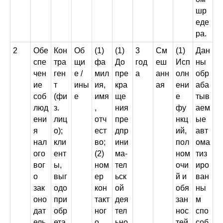
шр
еде
ра.
2
Обе
Кон
Об
(1)
(1)
3
См
(1)
Дан
спе
тра
щи
фа
До
год
еш
Исп
ны
чен
ген
е /
мил
пре
а
анн
олн
обр
ие
т
ины
ия,
кра
ая
ени
аба
соб
(фи
е
имя
ще
е
тыв
люд
з.
,
ния
фу
аем
ени
лиц
отч
пре
нкц
ые
я
о);
ест
дпр
ий,
авт
нал
кли
во;
ини
пол
ома
ого
ент
(2)
ма-
ном
тиз
вог
ы,
ном
тел
очи
иро
о
выг
ер
ьск
й и
ван
зак
одо
кон
ой
обя
ны
оно
при
такт
дея
зан
м
дат
обр
ног
тел
нос
спо
ель
ета
о
ьно
тей,
соб