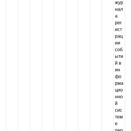
жур
нал
а
рег
ист
рац
ии
соб
ыти
й в
ин
фо
рма
цио
нно
й
сис
тем
е
пер