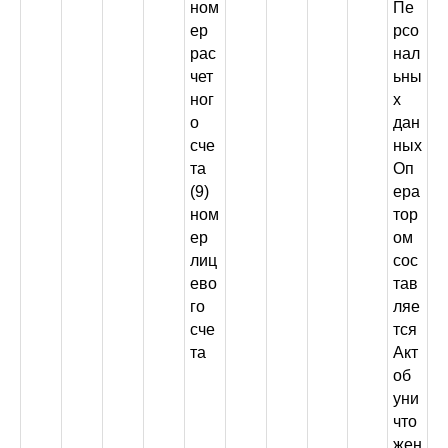
ном
Пе
ер
рсо
рас
нал
чет
ьны
ног
х
о
дан
сче
ных
та
Оп
(9)
ера
ном
тор
ер
ом
лиц
сос
ево
тав
го
ляе
сче
тся
та
Акт
об
уни
что
жен