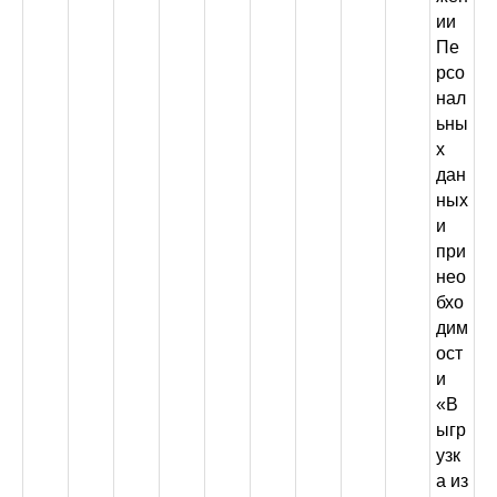
ии
Пе
рсо
нал
ьны
х
дан
ных
и
при
нео
бхо
дим
ост
и
«В
ыгр
узк
а из