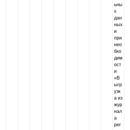
ьны
х
дан
ных
и
при
нео
бхо
дим
ост
и
«В
ыгр
узк
а из
жур
нал
а
рег