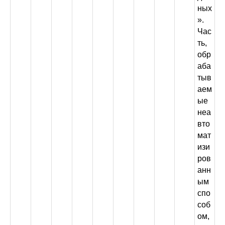
ных
».
Час
ть,
обр
аба
тыв
аем
ые
неа
вто
мат
изи
ров
анн
ым
спо
соб
ом,