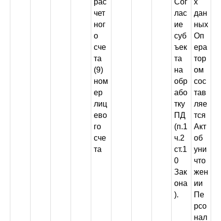
рас
Сог
х
чет
лас
дан
ног
ие
ных
о
суб
Оп
сче
ъек
ера
та
та
тор
(9)
на
ом
ном
обр
сос
ер
або
тав
лиц
тку
ляе
ево
ПД
тся
го
(п.1
Акт
сче
ч.2
об
та
ст.1
уни
0
что
Зак
жен
она
ии
).
Пе
рсо
нал