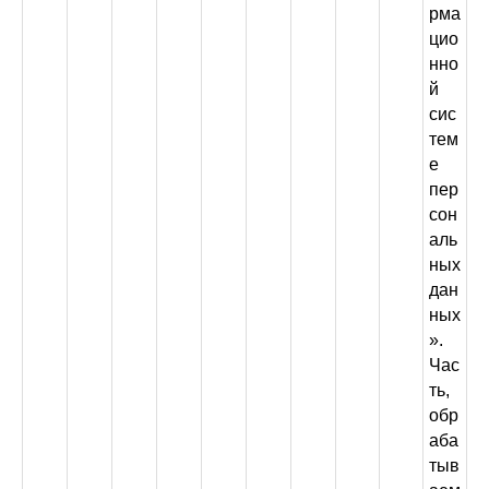
рма
цио
нно
й
сис
тем
е
пер
сон
аль
ных
дан
ных
».
Час
ть,
обр
аба
тыв